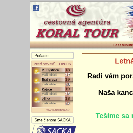
Last Minute
Počasie
Letná
Radi vám por
Naša kance
Tešíme sa 
Sme členom SACKA