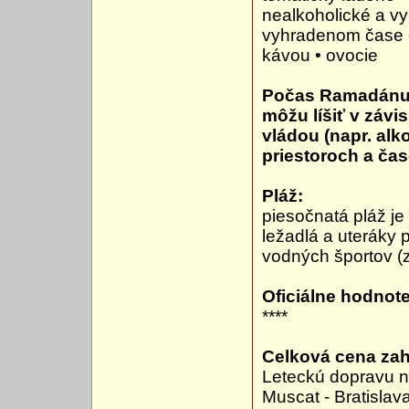
nealkoholické a vy
vyhradenom čase 
kávou • ovocie
Počas Ramadánu 1
môžu líšiť v záv
vládou (napr. al
priestoroch a ča
Pláž:
piesočnatá pláž je
ležadlá a uteráky 
vodných športov (z
Oficiálne hodnote
****
Celková cena zah
Leteckú dopravu n
Muscat - Bratislava