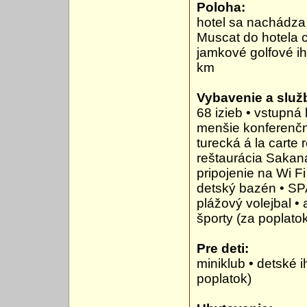
Poloha:
hotel sa nachádza 
Muscat do hotela c
jamkové golfové ih
km
Vybavenie a služb
68 izieb • vstupná
menšie konferenčné
turecká á la carte 
reštaurácia Sakana
pripojenie na Wi F
detský bazén • SPA,
plážový volejbal •
športy (za poplato
Pre deti:
miniklub • detské ih
poplatok)