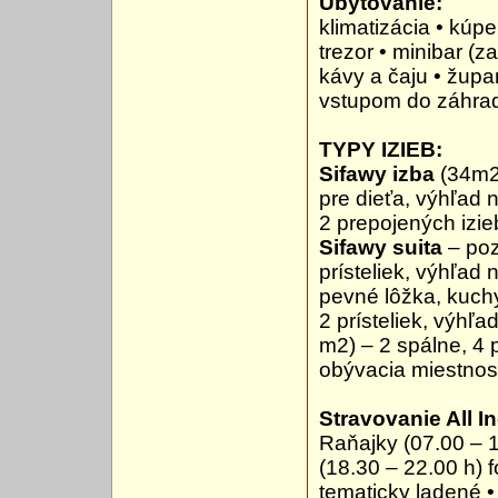
Ubytovanie:
klimatizácia • kúpe
trezor • minibar (z
kávy a čaju • župa
vstupom do záhra
TYPY IZIEB:
Sifawy izba
(34m2
pre dieťa, výhľad 
2 prepojených izie
Sifawy suita
– poz
prísteliek, výhľad
pevné lôžka, kuch
2 prísteliek, výhľa
m2) – 2 spálne, 4 
obývacia miestnos
Stravovanie
All I
Raňajky (07.00 – 1
(18.30 – 22.00 h) f
tematicky ladené •