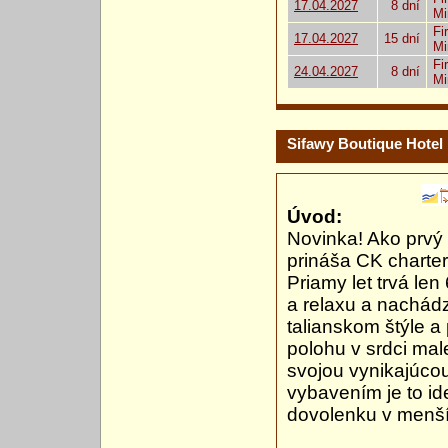
17.04.2027
8 dní
Mi
Fi
17.04.2027
15 dní
Mi
Fi
24.04.2027
8 dní
Mi
Sifawy Boutique Hotel
Úvod:
Novinka! Ako prvý
prináša CK charter
Priamy let trvá le
a relaxu a nachádz
talianskom štýle a
polohu v srdci m
svojou vynikajúco
vybavením je to ide
dovolenku v menší