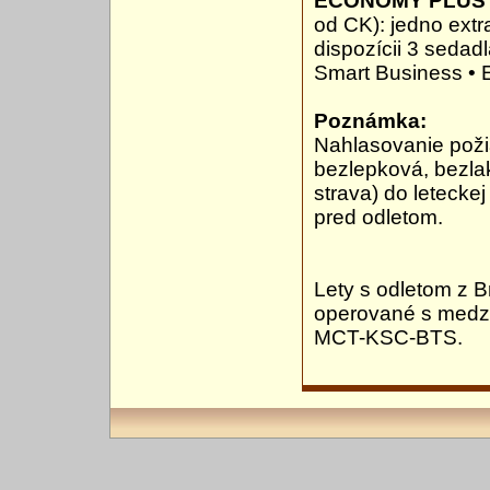
ECONOMY PLUS
od CK): jedno extr
dispozícii 3 sedadl
Smart Business • 
Poznámka:
Nahlasovanie poži
bezlepková, bezlak
strava) do letecke
pred odletom.
Lety s odletom z B
operované s medzi
MCT-KSC-BTS.