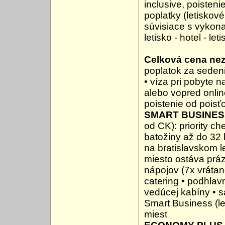
inclusive, poisteni
poplatky (letiskov
súvisiace s vykona
letisko - hotel - leti
Celková cena ne
poplatok za seden
• víza pri pobyte n
alebo vopred onli
poistenie od pois
SMART BUSINE
od CK): priority ch
batožiny až do 32
na bratislavskom le
miesto ostáva práz
nápojov (7x vrátan
catering • podhlav
vedúcej kabíny • s
Smart Business (le
miest