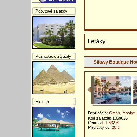
Pobytové zájazdy
Letáky
Poznávacie zájazdy
Sifawy Boutique Hot
Exotika
Destinácia:
Omán
,
Maskat 
Kód zájazdu: 1359628
Cena od:
1 532 €
Príplatky od:
20 €