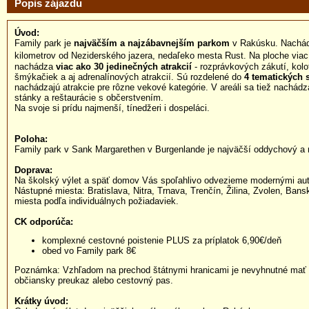
Popis zájazdu
Úvod:
Family park je
najväčším a najzábavnejším parkom
v Rakúsku. Nachád
kilometrov od Neziderského jazera, nedaľeko mesta Rust. Na ploche via
nachádza
viac ako 30 jedinečných atrakcií
- rozprávkových zákutí, kolo
šmýkačiek a aj adrenalínových atrakcií. Sú rozdelené do
4 tematických 
nachádzajú atrakcie pre rôzne vekové kategórie. V areáli sa tiež nachád
stánky a reštaurácie s občerstvením.
Na svoje si prídu najmenší, tínedžeri i dospeláci.
Poloha:
Family park v Sank Margarethen v Burgenlande je najväčší oddychový a 
Doprava:
Na školský výlet a späť domov Vás spoľahlivo odvezieme modernými au
Nástupné miesta: Bratislava, Nitra, Trnava, Trenčín, Žilina, Zvolen, Bans
miesta podľa individuálnych požiadaviek.
CK odporúča:
komplexné cestovné poistenie PLUS za príplatok 6,90€/deň
obed vo Family park 8€
Poznámka: Vzhľadom na prechod štátnymi hranicami je nevyhnutné mať p
občiansky preukaz alebo cestovný pas.
Krátky úvod: