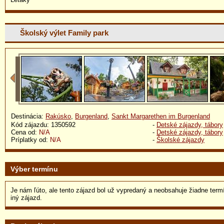
Školský výlet Family park
Destinácia:
Rakúsko
,
Burgenland
,
Sankt Margarethen im Burgenland
Kód zájazdu: 1350592
-
Detské zájazdy, tábory
Cena od:
N/A
-
Detské zájazdy, tábory
Príplatky od:
N/A
-
Školské zájazdy
Výber termínu
Je nám ľúto, ale tento zájazd bol už vypredaný a neobsahuje žiadne term
iný zájazd.