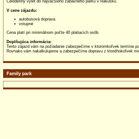
Celodenný výlet do najväčšieho zábavného parku v Rakúsku.
V cene zájazdu:
autobusová doprava
vstupné
Cena platí pri minimálnom počte 40 platiacich osôb.
Doplňujúca informácia:
Tento zájazd vám na požiadanie zabezpečíme v ktoromkoľvek termíne po
Rovnako vám nakalkulujeme a zabezpečíme dopravu z ktoréhokoľvek mi
Family park