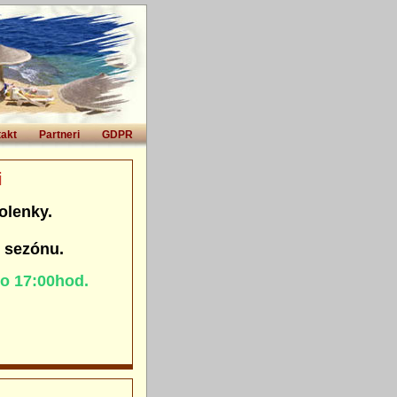
akt
Partneri
GDPR
i
olenky.
. sezónu.
do 17:00hod.