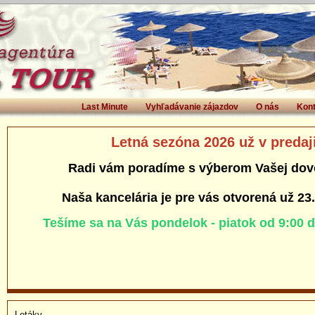
Last Minute
Vyhľadávanie zájazdov
O nás
Kont
Letná sezóna 2026 už v predaj
Radi vám poradíme s výberom Vašej dov
Naša kancelária je pre vás otvorená už 23
Tešíme sa na Vás pondelok - piatok od 9:00 
Letáky