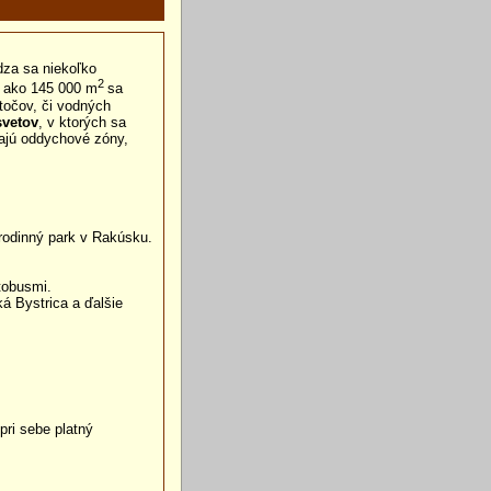
za sa niekoľko
2
c ako 145 000 m
sa
točov, či vodných
svetov
, v ktorých sa
zajú oddychové zóny,
rodinný park v Rakúsku.
tobusmi.
ká Bystrica a ďalšie
ri sebe platný