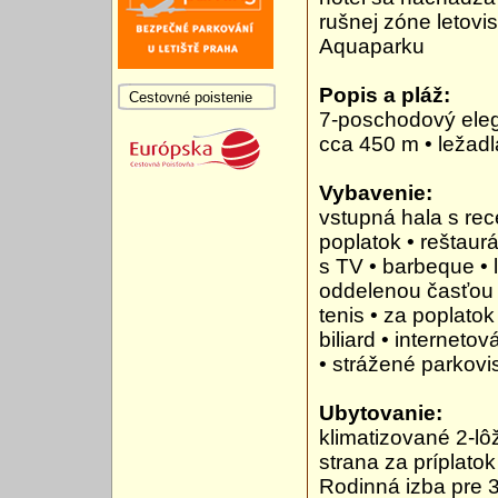
rušnej zóne letovi
Aquaparku
Popis a pláž:
Cestovné poistenie
7-poschodový elega
cca 450 m • ležadl
Vybavenie:
vstupná hala s rec
poplatok • reštaur
s TV • barbeque • 
oddelenou časťou pr
tenis • za poplatok
biliard • interneto
• strážené parkovi
Ubytovanie:
klimatizované 2-lô
strana za príplatok
Rodinná izba pre 3