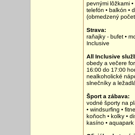
pevnými lôžkami •
telefón • balkón •
(obmedzený počet
Strava:
raňajky - bufet • m
Inclusive
All Inclusive služ
obedy a večere fo
16:00 do 17:00 hod
nealkoholické nápo
slnečníky a ležadlá
Šport a zábava:
vodné športy na pl
• windsurfing • fitn
koňoch • kolky • d
kasíno • aquapark 