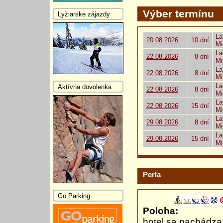
Výber termínu
Lyžiarske zájazdy
La
20.08.2026
10 dní
Mi
La
22.08.2026
8 dní
Mi
La
22.08.2026
8 dní
Mi
La
Aktívna dovolenka
22.08.2026
8 dní
Mi
La
22.08.2026
15 dní
Mi
La
29.08.2026
8 dní
Mi
La
29.08.2026
15 dní
Mi
Perla
Go Parking
Poloha:
hotel sa nachádza