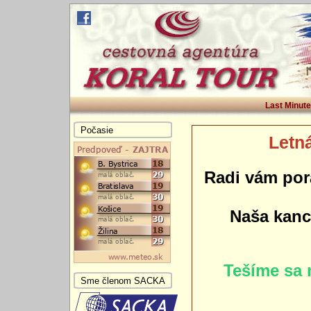
Last Minute
Počasie
Letná
Radi vám por
Naša kance
Tešíme sa 
Sme členom SACKA