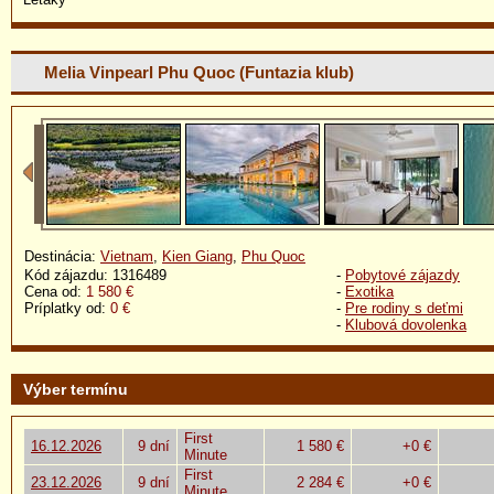
Melia Vinpearl Phu Quoc (Funtazia klub)
Destinácia:
Vietnam
,
Kien Giang
,
Phu Quoc
Kód zájazdu: 1316489
-
Pobytové zájazdy
Cena od:
1 580 €
-
Exotika
Príplatky od:
0 €
-
Pre rodiny s deťmi
-
Klubová dovolenka
Výber termínu
First
16.12.2026
9 dní
1 580 €
+0 €
Minute
First
23.12.2026
9 dní
2 284 €
+0 €
Minute