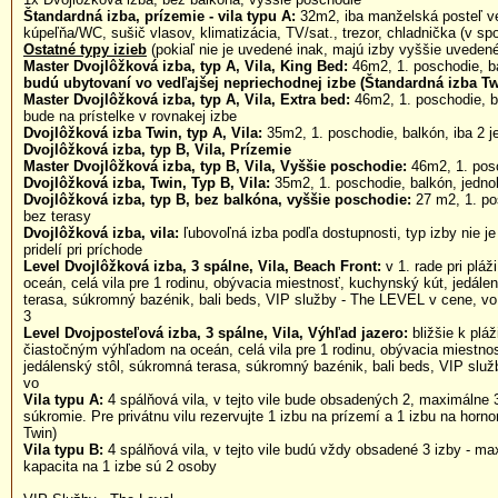
Štandardná izba, prízemie - vila typu A:
32m2, iba manželská posteľ veľ
kúpeľňa/WC, sušič vlasov, klimatizácia, TV/sat., trezor, chladnička (v sp
Ostatné typy izieb
(pokiaľ nie je uvedené inak, majú izby vyššie uveden
Master Dvojlôžková izba, typ A, Vila, King Bed:
46m2, 1. poschodie, b
budú ubytovaní vo vedľajšej nepriechodnej izbe (Štandardná izba Tw
Master Dvojlôžková izba, typ A, Vila, Extra bed:
46m2, 1. poschodie, b
bude na prístelke v rovnakej izbe
Dvojlôžková izba Twin, typ A, Vila:
35m2, 1. poschodie, balkón, iba 2 j
Dvojlôžková izba, typ B, Vila, Prízemie
Master Dvojlôžková izba, typ B, Vila, Vyššie poschodie:
46m2, 1. posc
Dvojlôžková izba, Twin, Typ B, Vila:
35m2, 1. poschodie, balkón, jedno
Dvojlôžková izba, typ B, bez balkóna, vyššie poschodie:
27 m2, 1. po
bez terasy
Dvojlôžková izba, vila:
ľubovoľná izba podľa dostupnosti, typ izby nie je
pridelí pri príchode
Level Dvojlôžková izba, 3 spálne, Vila, Beach Front:
v 1. rade pri pláž
oceán, celá vila pre 1 rodinu, obývacia miestnosť, kuchynský kút, jedále
terasa, súkromný bazénik, bali beds, VIP služby - The LEVEL v cene, vo
3
Level Dvojposteľová izba, 3 spálne, Vila, Výhľad jazero:
bližšie k pláž
čiastočným výhľadom na oceán, celá vila pre 1 rodinu, obývacia miestno
jedálenský stôl, súkromná terasa, súkromný bazénik, bali beds, VIP slu
vo
Vila typu A:
4 spálňová vila, v tejto vile bude obsadených 2, maximálne 
súkromie. Pre privátnu vilu rezervujte 1 izbu na prízemí a 1 izbu na horn
Twin)
Vila typu B:
4 spálňová vila, v tejto vile budú vždy obsadené 3 izby - ma
kapacita na 1 izbe sú 2 osoby