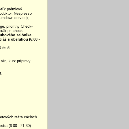
el):
prémiový
roduktor, Nespresso
urndown service),
e, prioritný Check-
erák pri check-
lubového salónika
pláž s obsluhou (6:00 -
rituál
vín, kurz prípravy
6.
ufetových reštauráciách
tra (6:00 - 21:30) -