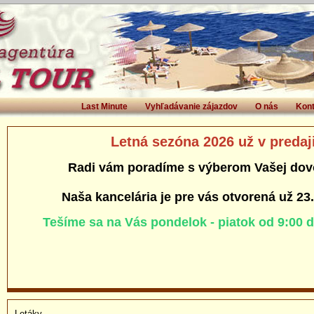
Last Minute
Vyhľadávanie zájazdov
O nás
Kont
Letná sezóna 2026 už v predaj
Radi vám poradíme s výberom Vašej dov
Naša kancelária je pre vás otvorená už 23
Tešíme sa na Vás pondelok - piatok od 9:00 
Letáky