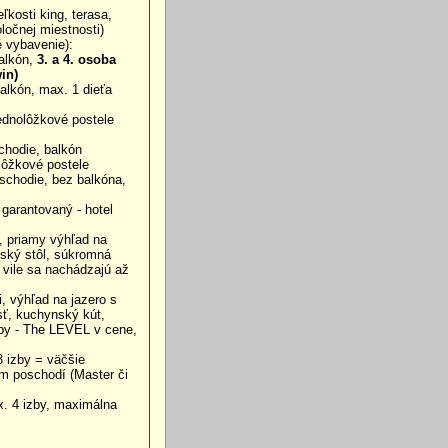
kosti king, terasa,
oločnej miestnosti)
é vybavenie):
alkón,
3. a 4. osoba
in)
alkón, max. 1 dieťa
ednolôžkové postele
hodie, balkón
lôžkové postele
schodie, bez balkóna,
 garantovaný - hotel
i, priamy výhľad na
nský stôl, súkromná
 vile sa nachádzajú až
i, výhľad na jazero s
sť, kuchynský kút,
žby - The LEVEL v cene,
3 izby = väčšie
om poschodí (Master či
x. 4 izby, maximálna