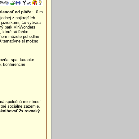
alenosť od pláže:
0 m
jednej z najkrajších
 jazierkami, čo vytvára
vný park VinWonders
, ktoré sú ľahko
o ňom môžete pohodlne
 Alternatívne si možno
ňovňa, spa, karaoke
), konferenčné
a má spoločnú miestnosť
stné sociálne zázemie.
zaknihovať 2x rovnaký