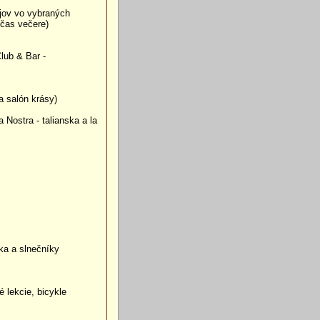
jov vo vybraných
očas večere)
lub & Bar -
a salón krásy)
 Nostra - talianska a la
a a slnečníky
 lekcie, bicykle