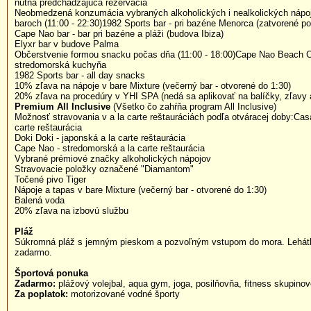
nutná predchádzajúca rezervácia
Neobmedzená konzumácia vybraných alkoholických i nealkolických nápo
baroch (11:00 - 22:30)1982 Sports bar - pri bazéne Menorca (zatvorené p
Cape Nao bar - bar pri bazéne a pláži (budova Ibiza)
Elyxr bar v budove Palma
Občerstvenie formou snacku počas dňa (11:00 - 18:00)Cape Nao Beach C
stredomorská kuchyňa
1982 Sports bar - all day snacks
10% zľava na nápoje v bare Mixture (večerný bar - otvorené do 1:30)
20% zľava na procedúry v YHI SPA (nedá sa aplikovať na balíčky, zľavy 
Premium All Inclusive
(Všetko čo zahŕňa program All Inclusive)
Možnosť stravovania v a la carte reštauráciách podľa otváracej doby:Casa
carte reštaurácia
Doki Doki - japonská a la carte reštaurácia
Cape Nao - stredomorská a la carte reštaurácia
Vybrané prémiové značky alkoholických nápojov
Stravovacie položky označené "Diamantom"
Točené pivo Tiger
Nápoje a tapas v bare Mixture (večerný bar - otvorené do 1:30)
Balená voda
20% zľava na izbovú službu
Pláž
Súkromná pláž s jemným pieskom a pozvoľným vstupom do mora. Lehátk
zadarmo.
Športová ponuka
Zadarmo:
plážový volejbal, aqua gym, joga, posilňovňa, fitness skupinové
Za poplatok:
motorizované vodné športy