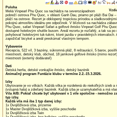
Poloha
Vzdi
Meliá Vinpearl Phu Quoc sa nachádza na severozápadnom
pobreží ostrova Phu Quoc, v oblasti Ganh Dau, priamo pri pláži Bai Dai – 
pláží na ostrove. Rezort je obklopený tropickou prírodou a sladkovodnými
pokojnú atmosféru ideálnu pre odpočinok. V blízkosti sa nachádza zába
Phu Quoc, safari Vinpearl Safari a golfové ihrisko Vinpearl Golf Phu Quoc
dostupné hotelovým shuttle busom. Areál rezortu je rozľahlý, a tak sa p
pohybovať hotelovými tuk-tukmi, ktoré jazdia v pravidelných intervaloch.
zapožičať bicykel a areál preskúmať vlastným tempom.
Vybavenie
Recepcia, 522 víl, 3 bazény, súkromná pláž, 8 reštaurácií, 5 barov, posil
miestnosti, detský klub, obchod, 18 jamkové golfové ihrisko (mimo rezort
miestnosti (externý dodávateľ)
Deti
Detská herňa, detské vonkajšie ihrisko, detský bazénik
Animačný program Funtázie klubu v termíne 2.2.-15.3.2026.
Izby
Ubytovanie je vo vilkách. Každá vilka je rozdelená do niekoľkých izieb 
(vstupná hala) a zdieľaný bazénik. Každá izba je uzamykateľná a má vla
Vila A/B: Pokiaľ chcete byť ubytovaní v 1 vile spoločne - nemožno 
typ izby.
Každá vila má iba 1 typ danej izby:
1x Dvojlôžková izba, prízemie
1x Master Dvojlôžková izba, vyššie poschodie
1x Dvojlôžková izba Twin
1x Dvojlôžková izba, bez balkóna, vyššie poschodie