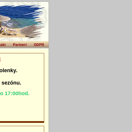
akt
Partneri
GDPR
i
olenky.
. sezónu.
do 17:00hod.