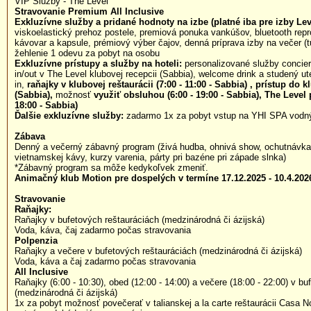
VIP Služby - The Level
Stravovanie Premium All Inclusive
Exkluzívne služby a pridané hodnoty na izbe (platné iba pre izby Lev
viskoelastický prehoz postele, premiová ponuka vankúšov, bluetooth rep
kávovar a kapsule, prémiový výber čajov, denná príprava izby na večer (t
žehlenie 1 odevu za pobyt na osobu
Exkluzívne prístupy a služby na hoteli:
personalizované služby concierg
in/out v The Level klubovej recepcii (Sabbia), welcome drink a studený ut
in,
raňajky v klubovej reštaurácii (7:00 - 11:00 - Sabbia)
,
prístup do k
(Sabbia),
možnosť
využiť obsluhou (6:00 - 19:00 - Sabbia), The Level 
18:00 - Sabbia)
Ďalšie exkluzívne služby:
zadarmo 1x za pobyt vstup na YHI SPA vodný 
Zábava
Denný a večerný zábavný program (živá hudba, ohnivá show, ochutnávka 
vietnamskej kávy, kurzy varenia, párty pri bazéne pri západe slnka)
*Zábavný program sa môže kedykoľvek zmeniť.
Animačný klub Motion pre dospelých v termíne 17.12.2025 - 10.4.202
Stravovanie
Raňajky:
Raňajky v bufetových reštauráciách (medzinárodná či ázijská)
Voda, káva, čaj zadarmo počas stravovania
Polpenzia
Raňajky a večere v bufetových reštauráciách (medzinárodná či ázijská)
Voda, káva a čaj zadarmo počas stravovania
All Inclusive
Raňajky (6:00 - 10:30), obed (12:00 - 14:00) a večere (18:00 - 22:00) v b
(medzinárodná či ázijská)
1x za pobyt možnosť povečerať v talianskej a la carte reštaurácii Casa Nos