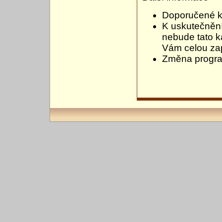
Doporučené k
K uskutečnění
nebude tato k
Vám celou zap
Změna progr