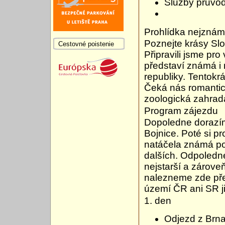
Služby průvo
Prohlídka nejzná
Poznejte krásy Sl
Cestovné poistenie
Připravili jsme pr
představí známá i
republiky. Tentokr
Čeká nás romantic
zoologická zahrad
Program zájezdu
Dopoledne dorazím
Bojnice. Poté si 
natáčela známá po
dalších. Odpoledn
nejstarší a zárov
nalezneme zde pře
území ČR ani SR ji
1. den
Odjezd z Brna