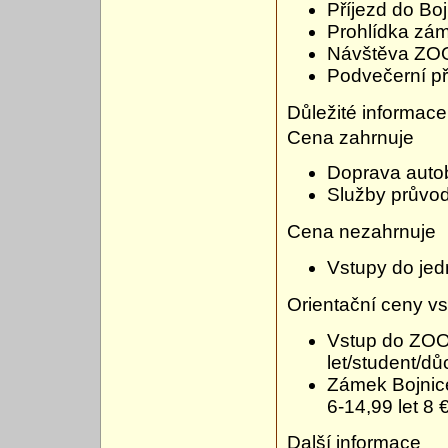
Příjezd do Boj
Prohlídka zám
Návštěva ZO
Podvečerní př
Důležité informace
Cena zahrnuje
Doprava auto
Služby průvo
Cena nezahrnuje
Vstupy do jed
Orientační ceny v
Vstup do ZOO:
let/student/d
Zámek Bojnice:
6-14,99 let 8 
Další informace