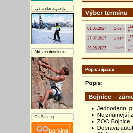
Lyžiarske zájazdy
Výber termínu
Las
01.05.2027
1 deň
Mi
Las
27.07.2027
1 deň
Mi
Las
26.08.2027
1 deň
Mi
Aktívna dovolenka
Popis zájazdu
Popis:
Bojnice – zám
Jednodenní p
Nejznámější 
Go Parking
ZOO Bojnice
Doprava aut