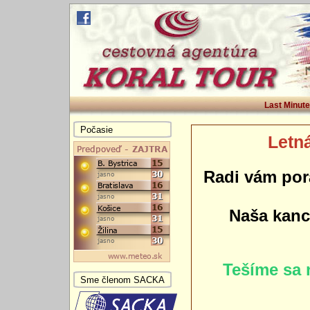
Last Minute
Počasie
Letná
Radi vám por
Naša kance
Tešíme sa 
Sme členom SACKA