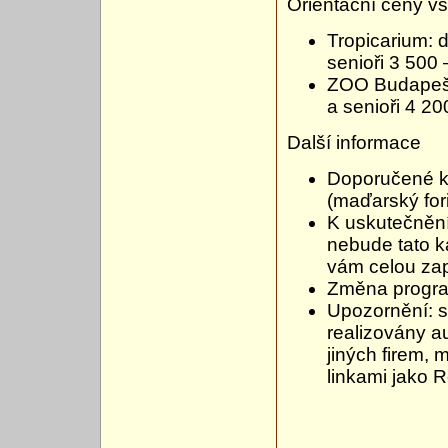
Orientační ceny v
Tropicarium: 
senioři 3 500
ZOO Budapešť:
a senioři 4 2
Další informace
Doporučené k
(maďarský fori
K uskutečnění
nebude tato k
vám celou zap
Změna progr
Upozornění: s
realizovány a
jiných firem, 
linkami jako 