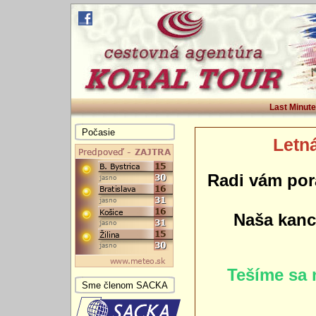
Last Minute
Počasie
Letná
Radi vám por
Naša kance
Tešíme sa 
Sme členom SACKA