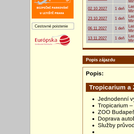
Mi
Las
02.10.2027
1 deň
Mi
Las
23.10.2027
1 deň
Mi
Cestovné poistenie
Las
06.11.2027
1 deň
Mi
Las
13.11.2027
1 deň
Mi
Popis zájazdu
Popis:
Tropicarium a
Jednodenní vý
Tropicarium –
ZOO Budapešť 
Doprava aut
Služby průvo