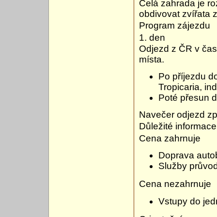
Celá zahrada je ro
obdivovat zvířata z
Program zájezdu
1. den
Odjezd z ČR v čas
místa.
Po příjezdu d
Tropicaria, in
Poté přesun d
Navečer odjezd zp
Důležité informace
Cena zahrnuje
Doprava auto
Služby průvo
Cena nezahrnuje
Vstupy do jed