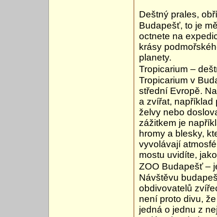
Deštný prales, obř
Budapešť, to je mě
octnete na expedic
krásy podmořského 
planety.
Tropicarium – dešt
Tropicarium v Buda
střední Evropě. Na 
a zvířat, například
želvy nebo doslov
zážitkem je napřík
hromy a blesky, kt
vyvolávají atmosfé
mostu uvidíte, jako
ZOO Budapešť – je
Návštěvu budapešť
obdivovatelů zvířec
není proto divu, že
jedná o jednu z ne