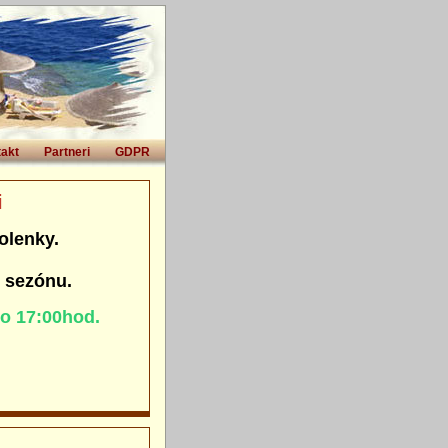
akt
Partneri
GDPR
i
olenky.
. sezónu.
do 17:00hod.