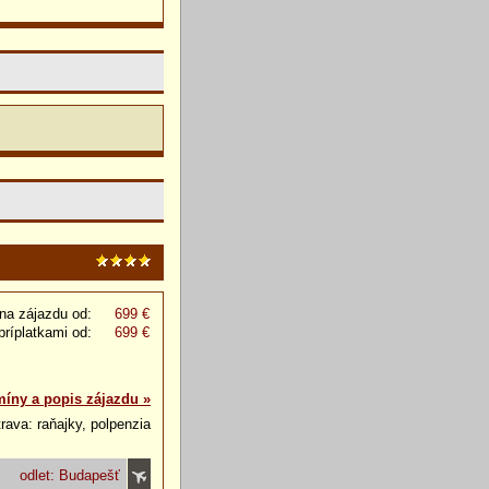
na zájazdu od:
699 €
príplatkami od:
699 €
míny a popis zájazdu »
rava: raňajky, polpenzia
odlet: Budapešť