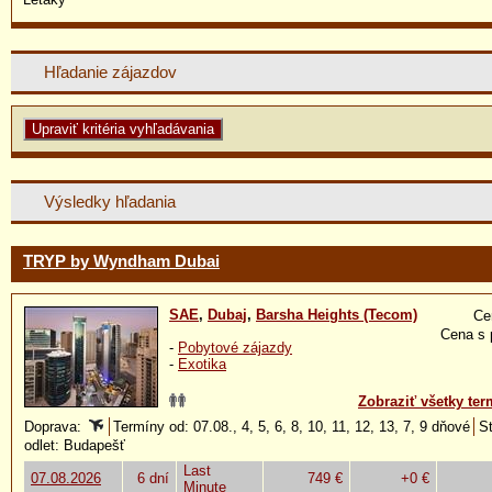
Hľadanie zájazdov
Výsledky hľadania
TRYP by Wyndham Dubai
SAE
,
Dubaj
,
Barsha Heights (Tecom)
Ce
Cena s 
-
Pobytové zájazdy
-
Exotika
Zobraziť všetky ter
Doprava:
Termíny od: 07.08., 4, 5, 6, 8, 10, 11, 12, 13, 7, 9 dňové
St
odlet: Budapešť
Last
07.08.2026
6 dní
749 €
+0 €
Minute