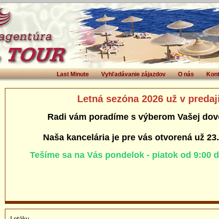
Last Minute
Vyhľadávanie zájazdov
O nás
Kont
Letná sezóna 2026 už v predaj
Radi vám poradíme s výberom Vašej dov
Naša kancelária je pre vás otvorená už 23
Tešíme sa na Vás pondelok - piatok od 9:00 
Letáky