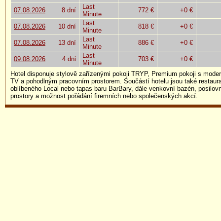
Last
07.08.2026
8 dní
772 €
+0 €
Minute
Last
07.08.2026
10 dní
818 €
+0 €
Minute
Last
07.08.2026
13 dní
886 €
+0 €
Minute
Last
09.08.2026
4 dni
703 €
+0 €
Minute
Hotel disponuje stylově zařízenými pokoji TRYP, Premium pokoji s mode
TV a pohodlným pracovním prostorem. Součástí hotelu jsou také restaura
oblíbeného Local nebo tapas baru BarBary, dále venkovní bazén, posilov
prostory a možnost pořádání firemních nebo společenských akcí.