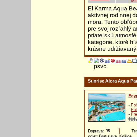
Mi
El Karma Aqua Bea
aktívnej rodinnej
mora. Tento obľúb
pre svoj rozľahlý 
priateľskú atmosfé
kategórie, ktoré h
krásne udržiavan
Sunrise Alora Aqua Pa
Egy
-
Pob
-
Pot
-
Pre
Doprava:
Ter
odlet: Bratislava, Košice