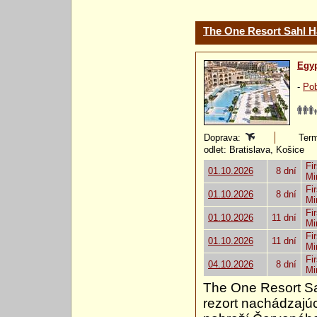
The One Resort Sahl 
Egy
-
Pob
Doprava:
Term
odlet: Bratislava, Košice
Fir
01.10.2026
8 dní
Mi
Fir
01.10.2026
8 dní
Mi
Fir
01.10.2026
11 dní
Mi
Fir
01.10.2026
11 dní
Mi
Fir
04.10.2026
8 dní
Mi
The One Resort S
rezort nachádzajúc