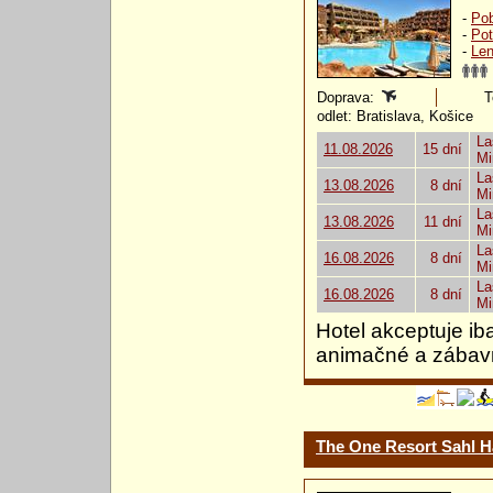
-
Pob
-
Pot
-
Len
Doprava:
T
odlet: Bratislava, Košice
La
11.08.2026
15 dní
Mi
La
13.08.2026
8 dní
Mi
La
13.08.2026
11 dní
Mi
La
16.08.2026
8 dní
Mi
La
16.08.2026
8 dní
Mi
Hotel akceptuje ib
animačné a zábavn
The One Resort Sahl 