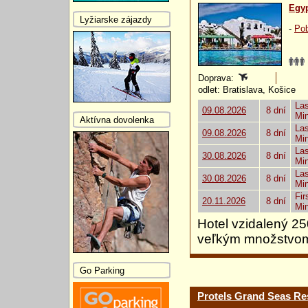
Egy
Lyžiarske zájazdy
-
Pob
Doprava:
odlet: Bratislava, Košice
Las
09.08.2026
8 dní
Mi
Aktívna dovolenka
Las
09.08.2026
8 dní
Mi
Las
30.08.2026
8 dní
Mi
Las
30.08.2026
8 dní
Mi
Fir
20.11.2026
8 dní
Mi
Hotel vzidalený 2
veľkým množstvom 
Go Parking
Protels Grand Seas Re