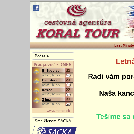
Last Minute
Počasie
Letná
Radi vám por
Naša kance
Tešíme sa 
Sme členom SACKA