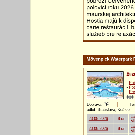
pobreží Červeného 
polovici roku 202
maurskej architekt
Hostia majú k dispo
carte reštaurácií, 
služieb pre relaxác
Mövenpick Waterpark 
Egy
-
Pob
-
Pot
-
Pre
Doprava:
Ter
odlet: Bratislava, Košice
La
23.08.2026
8 dní
Mi
La
23.08.2026
8 dní
Mi