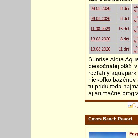
La
09.08.2026
8 dní
Mi
La
09.08.2026
8 dní
Mi
La
11.08.2026
15 dní
Mi
La
13.08.2026
8 dní
Mi
La
13.08.2026
11 dní
Mi
Sunrise Alora Aqu
piesočnatej pláži
rozľahlý aquapark
niekoľko bazénov a
tu prídu teda najm
aj animačné progr
Caves Beach Resort
Egy