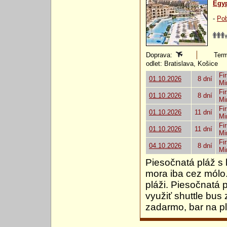
Egy
-
Pob
Doprava:
Term
odlet: Bratislava, Košice
Fir
01.10.2026
8 dní
Mi
Fir
01.10.2026
8 dní
Mi
Fir
01.10.2026
11 dní
Mi
Fir
01.10.2026
11 dní
Mi
Fir
04.10.2026
8 dní
Mi
Piesočnatá pláž s 
mora iba cez mólo
pláži. Piesočnatá
využiť shuttle bus
zadarmo, bar na pl