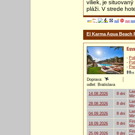
viliek, je situovan
pláži. V strede ho
El Karma Aqua Beach 
Egy
-
Pob
-
Pot
-
Pre
Doprava:
odlet: Bratislava
Las
14.08.2026
8 dní
Mi
Las
28.08.2026
8 dní
Mi
Las
04.09.2026
8 dní
Mi
Fir
18.09.2026
8 dní
Mi
Fir
25.09.2026
8 dní