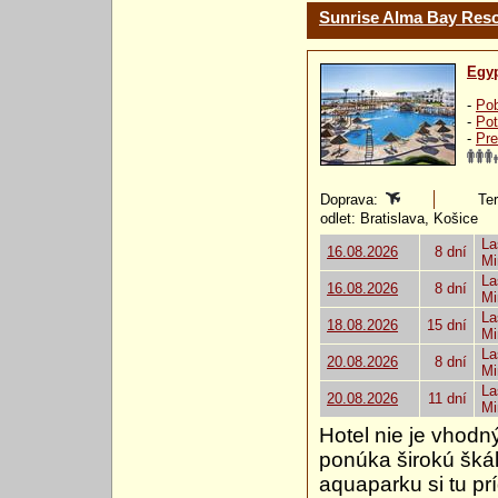
Sunrise Alma Bay Reso
Egy
-
Pob
-
Pot
-
Pre
Doprava:
Ter
odlet: Bratislava, Košice
La
16.08.2026
8 dní
Mi
La
16.08.2026
8 dní
Mi
La
18.08.2026
15 dní
Mi
La
20.08.2026
8 dní
Mi
La
20.08.2026
11 dní
Mi
Hotel nie je vhodn
ponúka širokú škál
aquaparku si tu prí