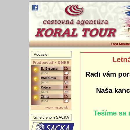
Last Minute
Počasie
Letná
Radi vám por
Naša kance
Tešíme sa 
Sme členom SACKA