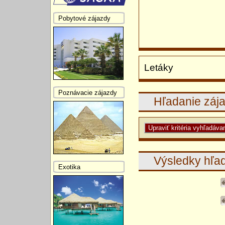
Pobytové zájazdy
Letáky
Poznávacie zájazdy
Hľadanie záj
Výsledky hľa
Exotika