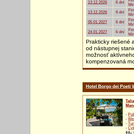
Fir
13.12.2026
6 dní
Mi
Fir
13.12.2026
8 dní
Mi
Fir
05.01.2027
6 dní
Mi
Fir
24.01.2027
6 dní
Mi
Prakticky riešené
od nástupnej stan
možnosť aktívneho
kompenzovaná mož
Hotel Borgo dei Poeti
Tali
Mane
-
Pob
-
Wel
-
Tur
-
Cyk