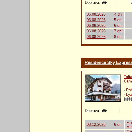
Doprava:
Te
06.08.2026
4 dni
06.08.2026
5 dní
06.08.2026
6 dní
06.08.2026
7 dní
06.08.2026
8 dní
Residence Sky Expres
Tali
Cam
-
Pob
-
Lyž
Doprava:
Fir
08.12.2026
6 dní
Mi