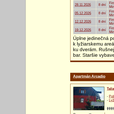
Fir
28.11.2026
8 dní
Mi
Fir
05.12.2026
8 dní
Mi
Fir
12.12.2026
8 dní
Mi
Fir
19.12.2026
8 dní
Mi
Úplne jedinečná p
k lyžiarskemu areá
ku dverám. Rušnej
bar. Staršie vybav
Apartmán Arcadio
Tali
-
Pob
-
Lyž