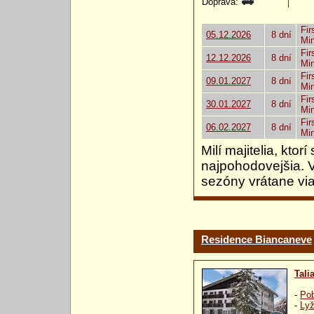
Doprava:
Fir
05.12.2026
8 dní
Mi
Fir
12.12.2026
8 dní
Mi
Fir
09.01.2027
8 dní
Mi
Fir
30.01.2027
8 dní
Mi
Fir
06.02.2027
8 dní
Mi
Milí majitelia, kto
najpohodovejšia. 
sezóny vrátane via
Residence Biancaneve
Tali
-
Pob
-
Lyž