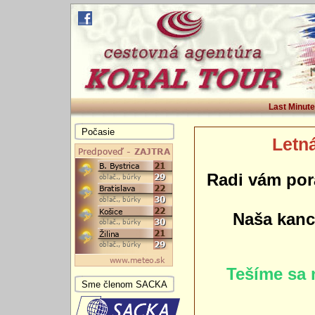
Last Minute
Počasie
Letná
Radi vám por
Naša kance
Tešíme sa 
Sme členom SACKA