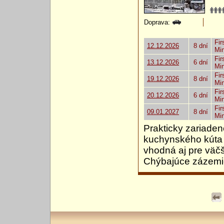
Doprava:
Fir
12.12.2026
8 dní
Mi
Fir
13.12.2026
6 dní
Mi
Fir
19.12.2026
8 dní
Mi
Fir
20.12.2026
6 dní
Mi
Fir
09.01.2027
8 dní
Mi
Prakticky zariade
kuchynského kúta 
vhodná aj pre väčš
Chýbajúce zázemie