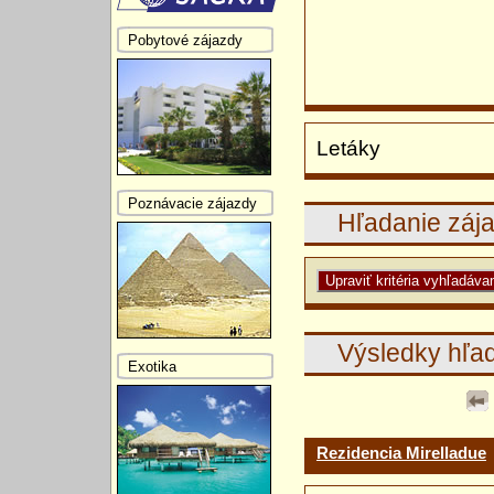
Pobytové zájazdy
Letáky
Poznávacie zájazdy
Hľadanie záj
Výsledky hľa
Exotika
Rezidencia Mirelladue