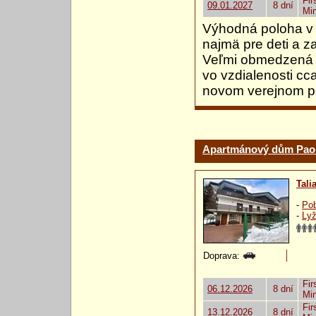
Fir
09.01.2027
8 dní
Mi
Výhodná poloha v 
najmä pre deti a 
Veľmi obmedzená k
vo vzdialenosti cc
novom verejnom par
Apartmánový dům Pao
Tali
-
Pob
-
Lyž
Doprava:
Fir
06.12.2026
8 dní
Mi
Fir
13.12.2026
8 dní