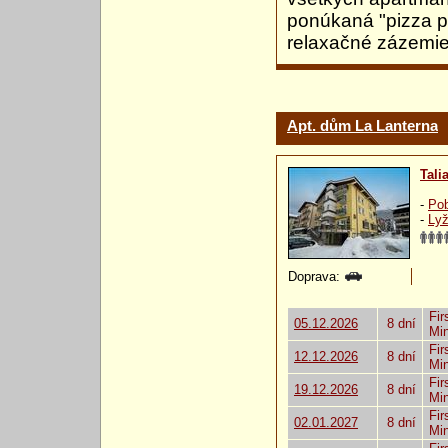
ponúkaná "pizza p
relaxačné zázemie
Apt. dům La Lanterna
Tali
-
Pob
-
Lyž
Doprava:
Fir
05.12.2026
8 dní
Mi
Fir
12.12.2026
8 dní
Mi
Fir
19.12.2026
8 dní
Mi
Fir
02.01.2027
8 dní
Mi