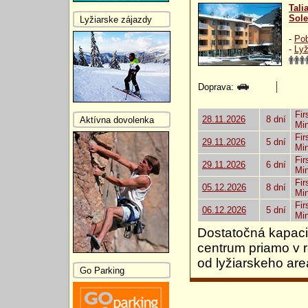
Tali
Sole
Lyžiarske zájazdy
-
Pob
-
Lyž
Doprava:
Fir
28.11.2026
8 dní
Aktívna dovolenka
Mi
Fir
29.11.2026
5 dní
Mi
Fir
29.11.2026
6 dní
Mi
Fir
05.12.2026
8 dní
Mi
Fir
06.12.2026
5 dní
Mi
Dostatočná kapacit
centrum priamo v r
od lyžiarskeho are
Go Parking