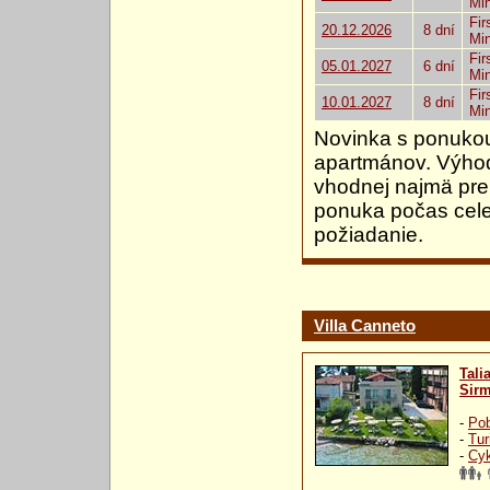
Mi
Fir
20.12.2026
8 dní
Mi
Fir
05.01.2027
6 dní
Mi
Fir
10.01.2027
8 dní
Mi
Novinka s ponukou
apartmánov. Výhodn
vhodnej najmä pre 
ponuka počas cele
požiadanie.
Villa Canneto
Tali
Sir
-
Pob
-
Tur
-
Cyk