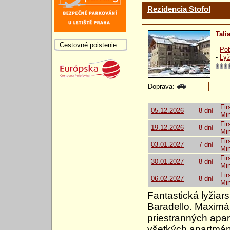
Rezidencia Stofol
Tali
Cestovné poistenie
-
Pob
-
Lyž
Doprava:
Fir
05.12.2026
8 dní
Mi
Fir
19.12.2026
8 dní
Mi
Fir
03.01.2027
7 dní
Mi
Fir
30.01.2027
8 dní
Mi
Fir
06.02.2027
8 dní
Mi
Fantastická lyžiar
Baradello. Maximál
priestranných apa
všetkých apartmán