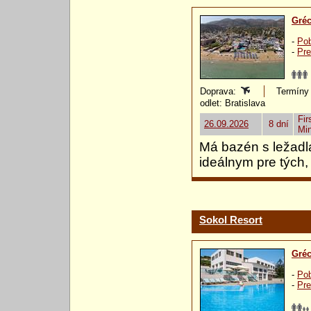
Gré
-
Pob
-
Pre
Doprava:
Termíny 
odlet: Bratislava
Fir
26.09.2026
8 dní
Mi
Má bazén s ležadla
ideálnym pre tých,
Sokol Resort
Gré
-
Pob
-
Pre