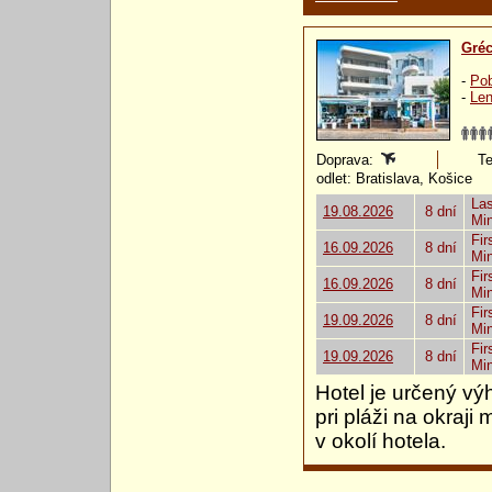
Gré
-
Pob
-
Len
Doprava:
Te
odlet: Bratislava, Košice
Las
19.08.2026
8 dní
Mi
Fir
16.09.2026
8 dní
Mi
Fir
16.09.2026
8 dní
Mi
Fir
19.09.2026
8 dní
Mi
Fir
19.09.2026
8 dní
Mi
Hotel je určený vý
pri pláži na okraj
v okolí hotela.