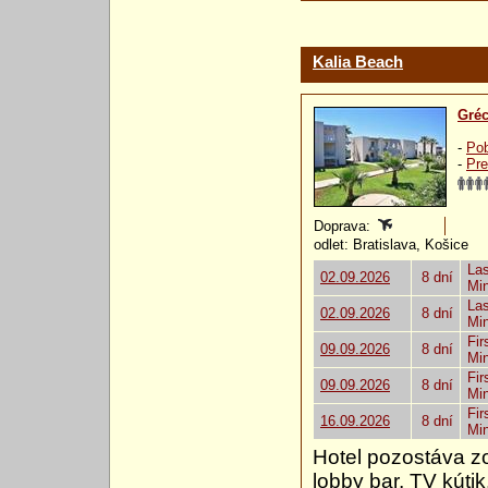
Kalia Beach
Gré
-
Pob
-
Pre
Doprava:
odlet: Bratislava, Košice
Las
02.09.2026
8 dní
Mi
Las
02.09.2026
8 dní
Mi
Fir
09.09.2026
8 dní
Mi
Fir
09.09.2026
8 dní
Mi
Fir
16.09.2026
8 dní
Mi
Hotel pozostáva zo
lobby bar, TV kútik