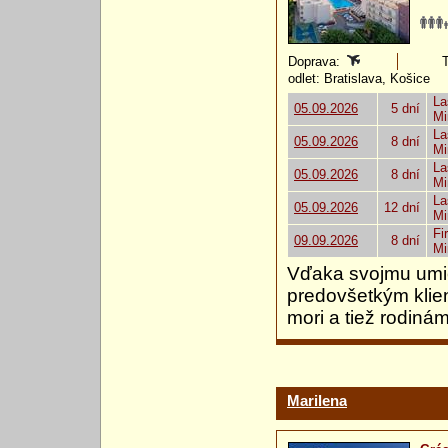
Doprava:
T
odlet: Bratislava, Košice
La
05.09.2026
5 dní
Mi
La
05.09.2026
8 dní
Mi
La
05.09.2026
8 dní
Mi
La
05.09.2026
12 dní
Mi
Fi
09.09.2026
8 dní
Mi
Vďaka svojmu umie
predovšetkým klien
mori a tiež rodinám
Marilena