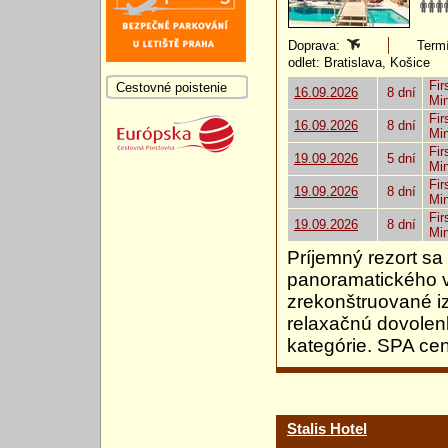
Doprava:
Termí
odlet: Bratislava, Košice
Fir
Cestovné poistenie
16.09.2026
8 dní
Mi
Fir
16.09.2026
8 dní
Mi
Fir
19.09.2026
5 dní
Mi
Fir
19.09.2026
8 dní
Mi
Fir
19.09.2026
8 dní
Mi
Príjemný rezort s
panoramatického v
zrekonštruované iz
relaxačnú dovolen
kategórie. SPA ce
Stalis Hotel