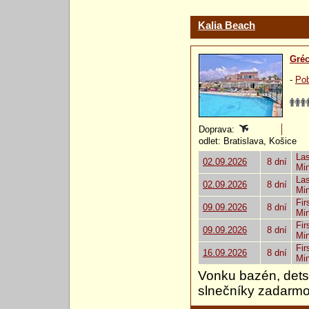
Kalia Beach
Gré
-
Pob
Doprava:
odlet: Bratislava, Košice
Las
02.09.2026
8 dní
Mi
Las
02.09.2026
8 dní
Mi
Fir
09.09.2026
8 dní
Mi
Fir
09.09.2026
8 dní
Mi
Fir
16.09.2026
8 dní
Mi
Vonku bazén, detsk
slnečníky zadarmo,