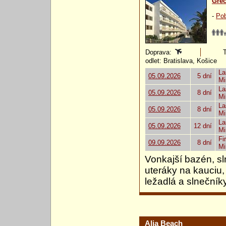
Gré
-
Pob
Doprava:
T
odlet: Bratislava, Košice
La
05.09.2026
5 dní
Mi
La
05.09.2026
8 dní
Mi
La
05.09.2026
8 dní
Mi
La
05.09.2026
12 dní
Mi
Fi
09.09.2026
8 dní
Mi
Vonkajší bazén, sl
uteráky na kauciu,
ležadlá a slnečník
Alia Beach