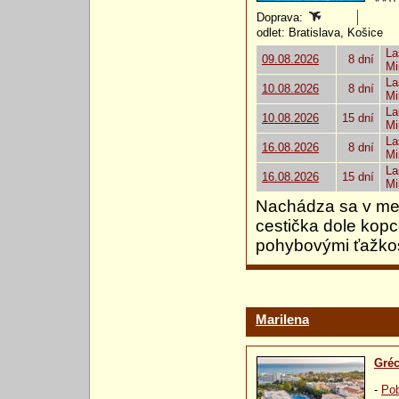
Doprava:
odlet: Bratislava, Košice
La
09.08.2026
8 dní
Mi
La
10.08.2026
8 dní
Mi
La
10.08.2026
15 dní
Mi
La
16.08.2026
8 dní
Mi
La
16.08.2026
15 dní
Mi
Nachádza sa v men
cestička dole kopc
pohybovými ťažko
Marilena
Gré
-
Pob