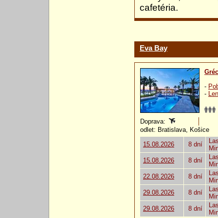
cafetéria.
Eva Bay
Gré
-
Pob
-
Len
Doprava:
odlet: Bratislava, Košice
Las
15.08.2026
8 dní
Mi
Las
15.08.2026
8 dní
Mi
Las
22.08.2026
8 dní
Mi
Las
29.08.2026
8 dní
Mi
Las
29.08.2026
8 dní
Mi