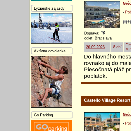
Gré
Lyžiarske zájazdy
-
Pob
Doprava:
odlet: Bratislava
Fir
26.09.2026
8 dní
Mi
Aktívna dovolenka
Do hlavného mesta
rovnako aj do mal
Piesočnatá pláž pr
poplatok.
Castello Village Resort
Gré
Go Parking
-
Pob