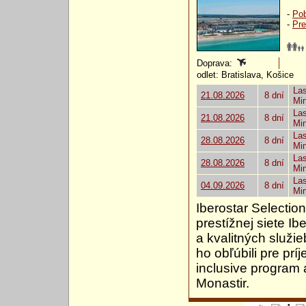
-
Pob
-
Pre
Doprava:
odlet: Bratislava, Košice
Las
21.08.2026
8 dní
Mi
Las
21.08.2026
8 dní
Mi
Las
28.08.2026
8 dní
Mi
Las
28.08.2026
8 dní
Mi
Las
04.09.2026
8 dní
Mi
Iberostar Selection
prestížnej siete Ib
a kvalitných služie
ho obľúbili pre pr
inclusive program 
Monastir.