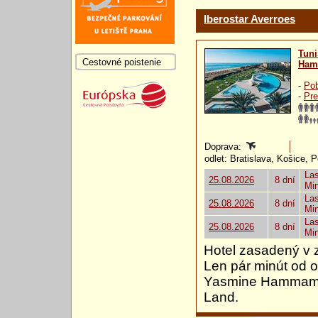
Iberostar Averroes
Tuni
Cestovné poistenie
Ham
-
Pob
-
Pre
Doprava:
odlet: Bratislava, Košice, 
Las
25.08.2026
8 dní
Mi
Las
25.08.2026
8 dní
Mi
Las
25.08.2026
8 dní
Mi
Hotel zasadený v z
Len pár minút od ob
Yasmine Hammame
Land.