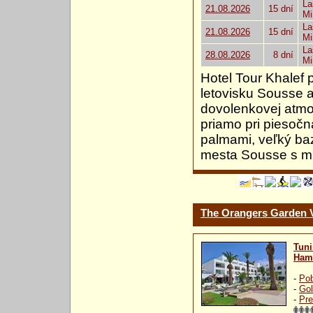
La
21.08.2026
15 dní
Mi
La
21.08.2026
15 dní
Mi
La
28.08.2026
8 dní
Mi
Hotel Tour Khalef
letovisku Sousse a
dovolenkovej atmos
priamo pri piesočna
palmami, veľký ba
mesta Sousse s mn
The Orangers Garden 
Tuni
Ham
-
Pob
-
Gol
-
Pre