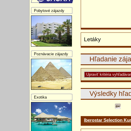
Pobytové zájazdy
Letáky
Poznávacie zájazdy
Hľadanie záj
Výsledky hľa
Exotika
Iberostar Selection Kur