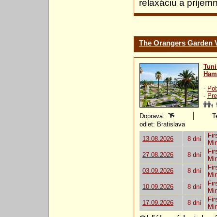
relaxáciu a príjem
The Orangers Garden 
Tuni
Ham
-
Pob
-
Pre
Doprava:
T
odlet: Bratislava
Fir
13.08.2026
8 dní
Mi
Fir
27.08.2026
8 dní
Mi
Fir
03.09.2026
8 dní
Mi
Fir
10.09.2026
8 dní
Mi
Fir
17.09.2026
8 dní
Mi