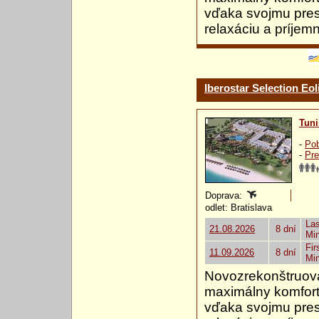
vďaka svojmu pres
relaxáciu a príjem
Iberostar Selection Eol
Tuni
-
Pob
-
Pre
Doprava:
odlet: Bratislava
Las
21.08.2026
8 dní
Mi
Fir
11.09.2026
8 dní
Mi
Novozrekonštruovan
maximálny komfort
vďaka svojmu pres