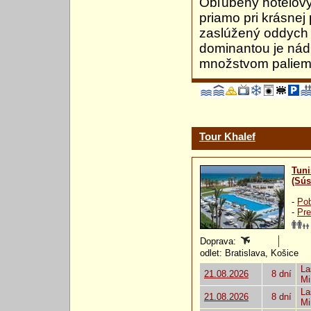
Obľúbený hotelový
priamo pri krásnej
zaslúžený oddych 
dominantou je nád
množstvom paliem
Tour Khalef
Tuni
(Sús
-
Pob
-
Pre
Doprava:
odlet: Bratislava, Košice
La
21.08.2026
8 dní
Mi
La
21.08.2026
8 dní
Mi