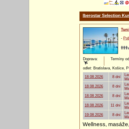
Iberostar Selection Kur
Tuni
-
Pob
Doprava:
Termíny od:
odlet: Bratislava, Košice, 
La
18.08.2026
8 dní
Mi
La
18.08.2026
8 dní
Mi
La
18.08.2026
8 dní
Mi
La
18.08.2026
11 dní
Mi
La
19.08.2026
8 dní
Mi
Wellness, masáže,