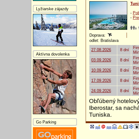
Tuni
Lyžiarske zájazdy
-
Pob
-
Pre
Doprava:
odlet: Bratislava
Fir
27.08.2026
8 dní
Mi
Aktívna dovolenka
Fir
03.09.2026
8 dní
Mi
Fir
10.09.2026
8 dní
Mi
Fir
17.09.2026
8 dní
Mi
Fir
24.09.2026
8 dní
Mi
Obľúbený hotelový r
Iberostar, sa nachá
Tuniska.
Go Parking