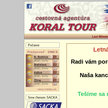
Last Minute
Počasie
Letná
Radi vám por
Naša kance
Tešíme sa 
Sme členom SACKA