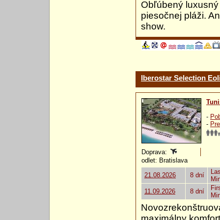
Obľúbený luxusný h
piesočnej pláži. 
show.
Iberostar Selection Eol
Tuni
-
Pob
-
Pre
Doprava:
odlet: Bratislava
Las
21.08.2026
8 dní
Mi
Fir
11.09.2026
8 dní
Mi
Novozrekonštruovan
maximálny komfort