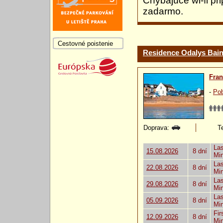
Chýbajúce wi-fi pr
zadarmo.
Cestovné poistenie
Residence Odalys Bai
Fra
-
Pob
Doprava:
Te
Las
15.08.2026
8 dní
Mi
Las
22.08.2026
8 dní
Mi
Las
29.08.2026
8 dní
Mi
Las
05.09.2026
8 dní
Mi
Fir
12.09.2026
8 dní
Mi