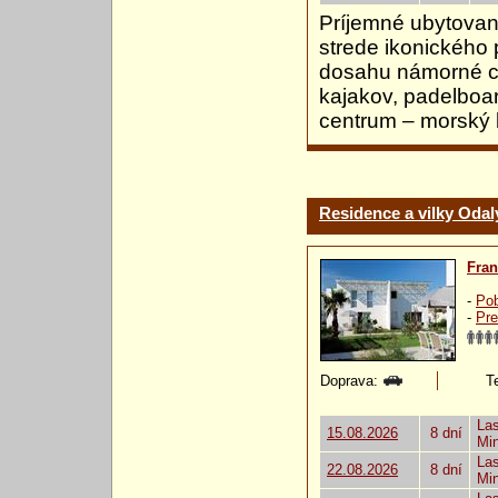
Príjemné ubytovani
strede ikonického 
dosahu námorné cen
kajakov, padelboar
centrum – morský b
Residence a vilky Odal
Fra
-
Pob
-
Pre
Doprava:
Te
Las
15.08.2026
8 dní
Mi
Las
22.08.2026
8 dní
Mi