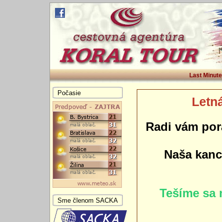
Last Minute
Počasie
Letná
Radi vám por
Naša kance
Tešíme sa 
Sme členom SACKA