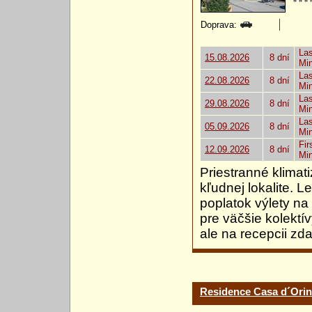
Doprava:
Las
15.08.2026
8 dní
Mi
Las
22.08.2026
8 dní
Mi
Las
29.08.2026
8 dní
Mi
Las
05.09.2026
8 dní
Mi
Fir
12.09.2026
8 dní
Mi
Priestranné klima
kľudnej lokalite. L
poplatok výlety na
pre väčšie kolektí
ale na recepcii zd
Residence Casa d´Orin