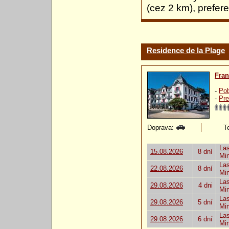
(cez 2 km), prefer
Residence de la Plage
Fra
-
Pob
-
Pre
Doprava:
Te
Las
15.08.2026
8 dní
Mi
Las
22.08.2026
8 dní
Mi
Las
29.08.2026
4 dni
Mi
Las
29.08.2026
5 dní
Mi
Las
29.08.2026
6 dní
Mi