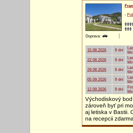
Fra
-
Pob
Doprava:
Las
15.08.2026
8 dní
Mi
Las
22.08.2026
8 dní
Mi
Las
29.08.2026
8 dní
Mi
Las
05.09.2026
8 dní
Mi
Fir
12.09.2026
8 dní
Mi
Východiskový bod p
zároveň byť pri mor
aj letiska v Bastii
na recepcii zdarma