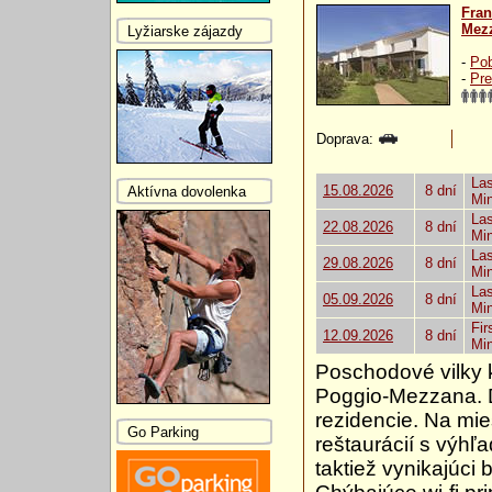
Fra
Mez
Lyžiarske zájazdy
-
Pob
-
Pre
Doprava:
Las
15.08.2026
8 dní
Aktívna dovolenka
Mi
Las
22.08.2026
8 dní
Mi
Las
29.08.2026
8 dní
Mi
Las
05.09.2026
8 dní
Mi
Fir
12.09.2026
8 dní
Mi
Poschodové vilky 
Poggio-Mezzana. D
rezidencie. Na mi
Go Parking
reštaurácií s výhľ
taktiež vynikajúci 