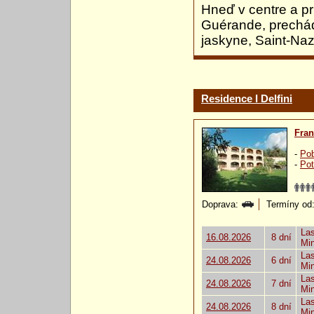
Hneď v centre a pri
Guérande, prechá
jaskyne, Saint-Na
Residence I Delfini
Fra
-
Pob
-
Pot
Doprava:
Termíny od: 
Las
16.08.2026
8 dní
Mi
Las
24.08.2026
6 dní
Mi
Las
24.08.2026
7 dní
Mi
Las
24.08.2026
8 dní
Mi