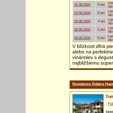
Las
15.08.2026
8 dní
Mi
Las
22.08.2026
8 dní
Mi
Las
29.08.2026
4 dni
Mi
Las
29.08.2026
5 dní
Mi
Las
29.08.2026
6 dní
Mi
V blízkosti dlhá pi
alebo na perfektne
vinárstiev s degus
najbližšiemu supe
Residence Odalys Ham
Fra
-
Pob