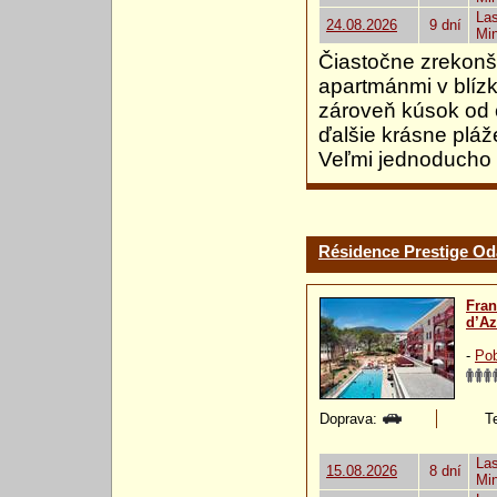
Las
24.08.2026
9 dní
Mi
Čiastočne zrekonš
apartmánmi v blízk
zároveň kúsok od c
ďalšie krásne pláže
Veľmi jednoducho 
Résidence Prestige Od
Fra
d’Az
-
Pob
Doprava:
Te
Las
15.08.2026
8 dní
Mi