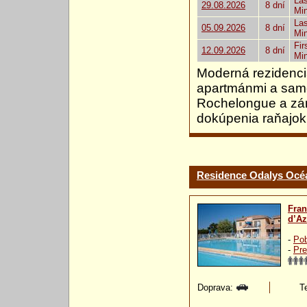
Las
29.08.2026
8 dní
Mi
Las
05.09.2026
8 dní
Mi
Fir
12.09.2026
8 dní
Mi
Moderná rezidenci
apartmánmi a samo
Rochelongue a zár
dokúpenia raňajok
Residence Odalys Océ
Fra
d’Az
-
Pob
-
Pre
Doprava:
Te