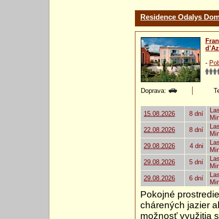
Residence Odalys Dom
Fra
d’Az
-
Pob
Doprava:
Te
Las
15.08.2026
8 dní
Mi
Las
22.08.2026
8 dní
Mi
Las
29.08.2026
4 dni
Mi
Las
29.08.2026
5 dní
Mi
Las
29.08.2026
6 dní
Mi
Pokojné prostredi
chárených jazier a
možnosť využitia s