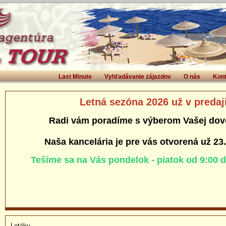
Last Minute
Vyhľadávanie zájazdov
O nás
Kont
Letná sezóna 2026 už v predaj
Radi vám poradíme s výberom Vašej dov
Naša kancelária je pre vás otvorená už 23
Tešíme sa na Vás pondelok - piatok od 9:00 
Letáky