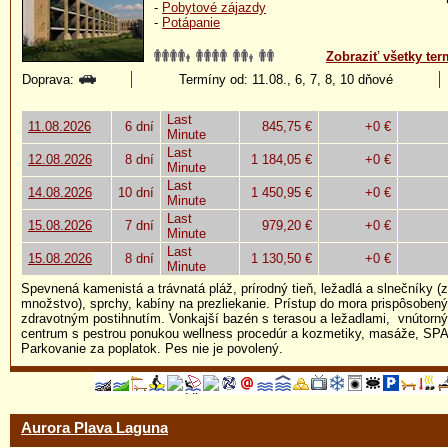
-
Pobytové zájazdy
-
Potápanie
Zobraziť všetky ter
Doprava:
Termíny od: 11.08., 6, 7, 8, 10 dňové
Last
11.08.2026
6 dní
845,75 €
+0 €
Minute
Last
12.08.2026
8 dní
1 184,05 €
+0 €
Minute
Last
14.08.2026
10 dní
1 450,95 €
+0 €
Minute
Last
15.08.2026
7 dní
979,20 €
+0 €
Minute
Last
15.08.2026
8 dní
1 130,50 €
+0 €
Minute
Spevnená kamenistá a trávnatá pláž, prírodný tieň, ležadlá a slnečníky
množstvo), sprchy, kabíny na prezliekanie. Prístup do mora prispôsoben
zdravotným postihnutím. Vonkajší bazén s terasou a ležadlami, vnútorný
centrum s pestrou ponukou wellness procedúr a kozmetiky, masáže, SP
Parkovanie za poplatok. Pes nie je povolený.
Aurora Plava Laguna