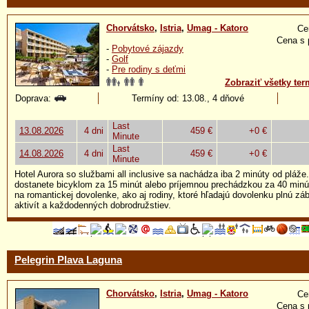
Chorvátsko
,
Istria
,
Umag - Katoro
Ce
Cena s 
-
Pobytové zájazdy
-
Golf
-
Pre rodiny s deťmi
Zobraziť všetky ter
Doprava:
Termíny od: 13.08., 4 dňové
Last
13.08.2026
4 dni
459 €
+0 €
Minute
Last
14.08.2026
4 dni
459 €
+0 €
Minute
Hotel Aurora so službami all inclusive sa nachádza iba 2 minúty od plá
dostanete bicyklom za 15 minút alebo príjemnou prechádzkou za 40 minút
na romantickej dovolenke, ako aj rodiny, ktoré hľadajú dovolenku plnú 
aktivít a každodenných dobrodružstiev.
Pelegrin Plava Laguna
Chorvátsko
,
Istria
,
Umag - Katoro
Ce
Cena s 