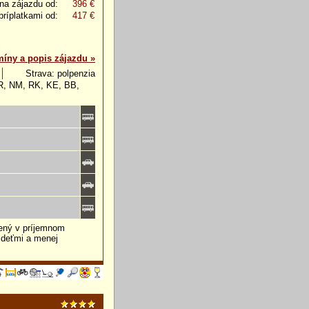
na zájazdu od:
396 €
príplatkami od:
417 €
míny a popis zájazdu »
Strava: polpenzia
NR, NM, RK, KE, BB,
ený v príjemnom
 deťmi a menej