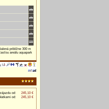
alená približne 300 m
časťou areálu aquapark
zájazdu od:
245,10 €
platkami od:
245,10 €