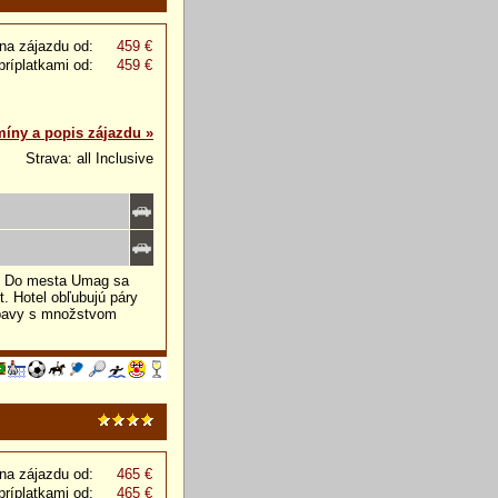
na zájazdu od:
459 €
príplatkami od:
459 €
míny a popis zájazdu »
Strava: all Inclusive
že. Do mesta Umag sa
. Hotel obľubujú páry
zábavy s množstvom
na zájazdu od:
465 €
príplatkami od:
465 €