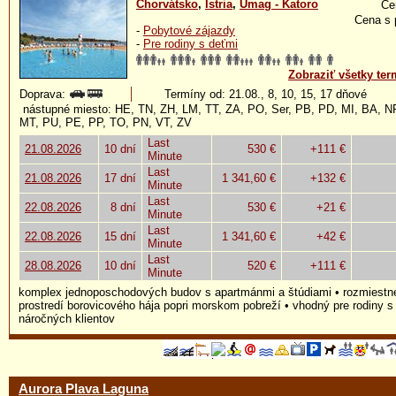
Chorvátsko
,
Istria
,
Umag - Katoro
Ce
Cena s 
-
Pobytové zájazdy
-
Pre rodiny s deťmi
Zobraziť všetky ter
Doprava:
Termíny od: 21.08., 8, 10, 15, 17 dňové
nástupné miesto: HE, TN, ZH, LM, TT, ZA, PO, Ser, PB, PD, MI, BA, 
MT, PU, PE, PP, TO, PN, VT, ZV
Last
21.08.2026
10 dní
530 €
+111 €
Minute
Last
21.08.2026
17 dní
1 341,60 €
+132 €
Minute
Last
22.08.2026
8 dní
530 €
+21 €
Minute
Last
22.08.2026
15 dní
1 341,60 €
+42 €
Minute
Last
28.08.2026
10 dní
520 €
+111 €
Minute
komplex jednoposchodových budov s apartmánmi a štúdiami • rozmiestn
prostredí borovicového hája popri morskom pobreží • vhodný pre rodiny s
náročných klientov
Aurora Plava Laguna