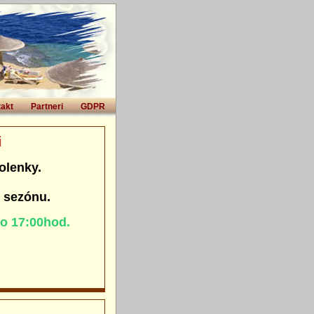
akt
Partneri
GDPR
i
olenky.
. sezónu.
do 17:00hod.