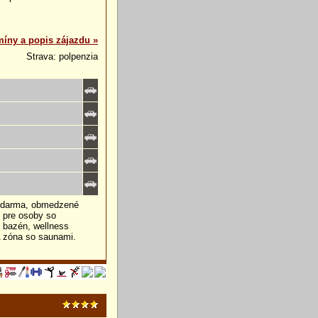
míny a popis zájazdu »
Strava: polpenzia
 (zdarma, obmedzené
ý pre osoby so
 bazén, wellness
A zóna so saunami.