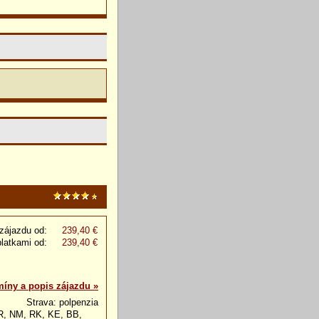
zájazdu od:
239,40 €
platkami od:
239,40 €
míny a popis zájazdu »
Strava: polpenzia
NR, NM, RK, KE, BB,