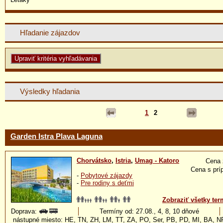
Hľadanie zájazdov
Výsledky hľadania
1
2
Garden Istra Plava Laguna
Chorvátsko
,
Istria
,
Umag - Katoro
Cena 
Cena s prí
-
Pobytové zájazdy
-
Pre rodiny s deťmi
Zobraziť všetky ter
Doprava:
Termíny od: 27.08., 4, 8, 10 dňové
nástupné miesto: HE, TN, ZH, LM, TT, ZA, PO, Ser, PB, PD, MI, BA, 