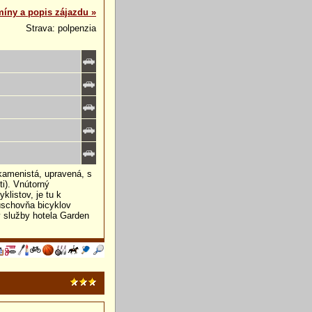
míny a popis zájazdu »
Strava: polpenzia
-kamenistá, upravená, s
i). Vnútorný
listov, je tu k
úschovňa bicyklov
y služby hotela Garden