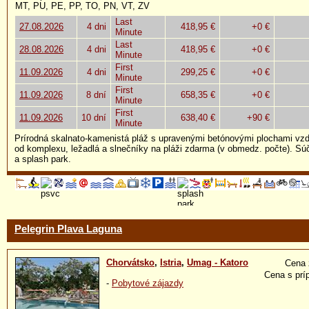
MT, PU, PE, PP, TO, PN, VT, ZV
Last
27.08.2026
4 dni
418,95 €
+0 €
Minute
Last
28.08.2026
4 dni
418,95 €
+0 €
Minute
First
11.09.2026
4 dni
299,25 €
+0 €
Minute
First
11.09.2026
8 dní
658,35 €
+0 €
Minute
First
11.09.2026
10 dní
638,40 €
+90 €
Minute
Prírodná skalnato-kamenistá pláž s upravenými betónovými plochami vzdi
od komplexu, ležadlá a slnečníky na pláži zdarma (v obmedz. počte). Sú
a splash park.
Pelegrin Plava Laguna
Chorvátsko
,
Istria
,
Umag - Katoro
Cena 
Cena s prí
-
Pobytové zájazdy