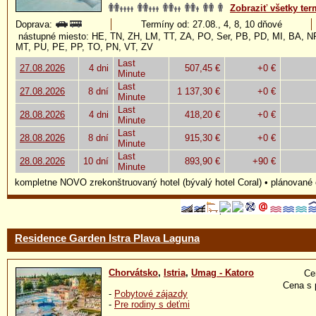
Zobraziť všetky ter
Doprava:
Termíny od: 27.08., 4, 8, 10 dňové
nástupné miesto: HE, TN, ZH, LM, TT, ZA, PO, Ser, PB, PD, MI, BA, 
MT, PU, PE, PP, TO, PN, VT, ZV
Last
27.08.2026
4 dni
507,45 €
+0 €
Minute
Last
27.08.2026
8 dní
1 137,30 €
+0 €
Minute
Last
28.08.2026
4 dni
418,20 €
+0 €
Minute
Last
28.08.2026
8 dní
915,30 €
+0 €
Minute
Last
28.08.2026
10 dní
893,90 €
+90 €
Minute
kompletne NOVO zrekonštruovaný hotel (bývalý hotel Coral) • plánované 
Residence Garden Istra Plava Laguna
Chorvátsko
,
Istria
,
Umag - Katoro
Ce
Cena s 
-
Pobytové zájazdy
-
Pre rodiny s deťmi