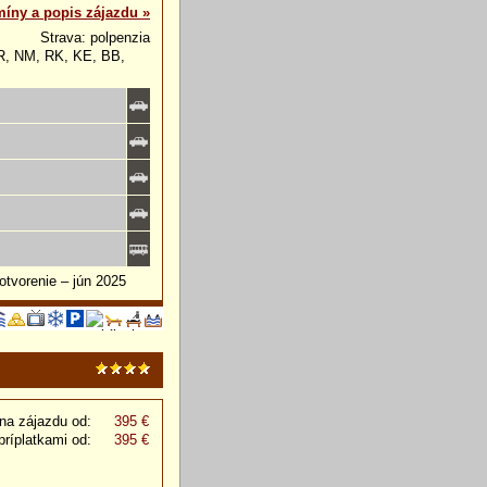
míny a popis zájazdu »
Strava: polpenzia
NR, NM, RK, KE, BB,
otvorenie – jún 2025
na zájazdu od:
395 €
príplatkami od:
395 €