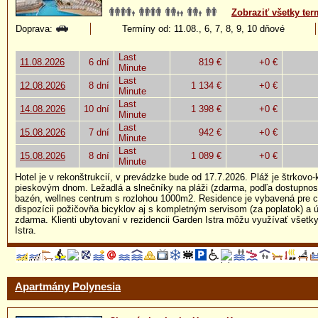
Zobraziť všetky ter
Doprava:
Termíny od: 11.08., 6, 7, 8, 9, 10 dňové
Last
11.08.2026
6 dní
819 €
+0 €
Minute
Last
12.08.2026
8 dní
1 134 €
+0 €
Minute
Last
14.08.2026
10 dní
1 398 €
+0 €
Minute
Last
15.08.2026
7 dní
942 €
+0 €
Minute
Last
15.08.2026
8 dní
1 089 €
+0 €
Minute
Hotel je v rekonštrukcií, v prevádzke bude od 17.7.2026. Pláž je štrkovo
pieskovým dnom. Ležadlá a slnečníky na pláži (zdarma, podľa dostupnost
bazén, wellnes centrum s rozlohou 1000m2. Residence je vybavená pre cyk
dispozícii požičovňa bicyklov aj s kompletným servisom (za poplatok) a 
zdarma. Klienti ubytovaní v rezidencii Garden Istra môžu využívať všetk
Istra.
Apartmány Polynesia